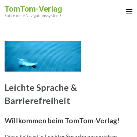
Zum
TomTom-Verlag
Inhalt
Satire ohne Navigationssystem!
springen
(Enter
drücken)
Leichte Sprache &
Barrierefreiheit
Willkommen beim TomTom-Verlag!
Diese Seite ist in
Leichter Sprache
geschrieben.