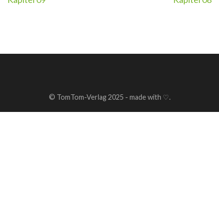
Beitragsnavigation
© TomTom-Verlag 2025 - made with ♡.