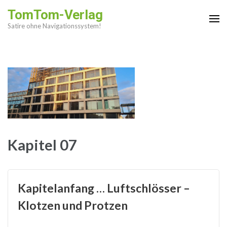
Zum
TomTom-Verlag
Inhalt
Satire ohne Navigationssystem!
springen
(Enter
drücken)
Kapitel 07
Kapitelanfang … Luftschlösser –
Klotzen und Protzen