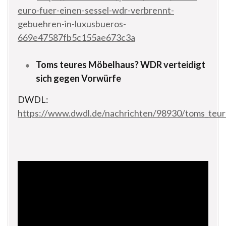
euro-fuer-einen-sessel-wdr-verbrennt-
gebuehren-in-luxusbueros-
669e47587fb5c155ae673c3a
Toms teures Möbelhaus? WDR verteidigt
sich gegen Vorwürfe
DWDL:
https://www.dwdl.de/nachrichten/98930/toms_teur